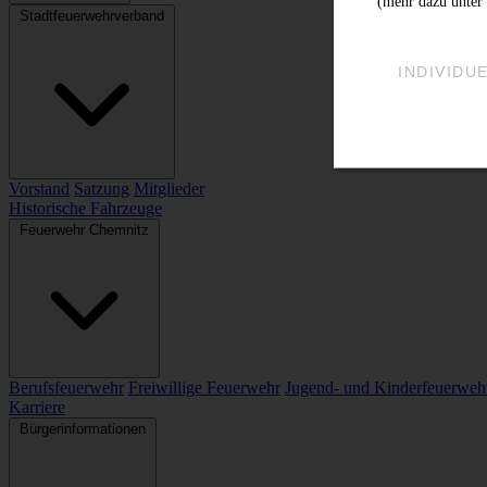
(mehr dazu unter 
Stadtfeuerwehrverband
INDIVIDU
Vorstand
Satzung
Mitglieder
Historische Fahrzeuge
Feuerwehr Chemnitz
Berufsfeuerwehr
Freiwillige Feuerwehr
Jugend- und Kinderfeuerweh
Karriere
Bürgerinformationen