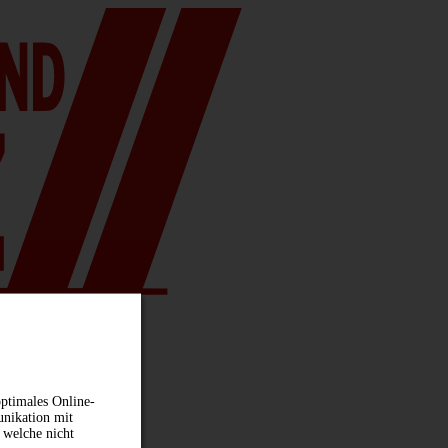
ptimales Online-
unikation mit
 welche nicht