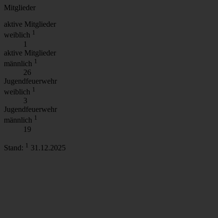
Mitglieder
von Drittanbietern dauerhaft oder nur diese Eine
einmalig erlauben. Weitere Informationen können Sie
aktive Mitglieder
in unserer Datenschutzerklärung finden.
1
weiblich
DAUERHAFT
EINMALIG
1
aktive Mitglieder
1
männlich
26
Jugendfeuerwehr
1
weiblich
3
Jugendfeuerwehr
1
männlich
19
1
Stand:
31.12.2025