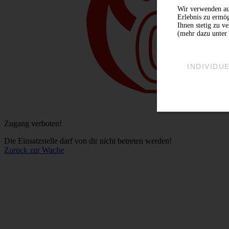
Wir verwenden au
Erlebnis zu ermög
Ihnen stetig zu v
(mehr dazu unter 
INDIVIDU
Zugang verboten!
Die Einsatzstelle darf von dir nicht betreten werden!
Zurück zur Wache