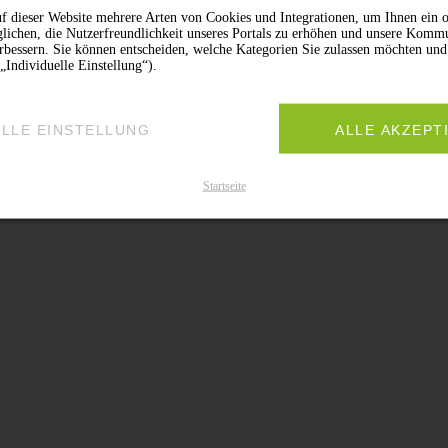
f dieser Website mehrere Arten von Cookies und Integrationen, um Ihnen ein o
lichen, die Nutzerfreundlichkeit unseres Portals zu erhöhen und unsere Komm
erbessern. Sie können entscheiden, welche Kategorien Sie zulassen möchten und
„Individuelle Einstellung“).
ELLE EINSTELLUNG
ALLE AKZEPT
Startseite