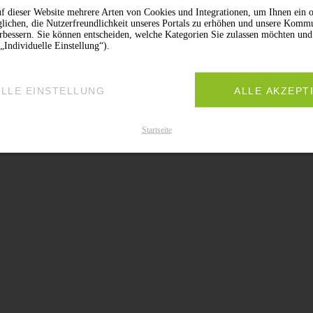
f dieser Website mehrere Arten von Cookies und Integrationen, um Ihnen ein o
lichen, die Nutzerfreundlichkeit unseres Portals zu erhöhen und unsere Komm
erbessern. Sie können entscheiden, welche Kategorien Sie zulassen möchten und
„Individuelle Einstellung“).
ELLE EINSTELLUNG
ALLE AKZEPT
Startseite