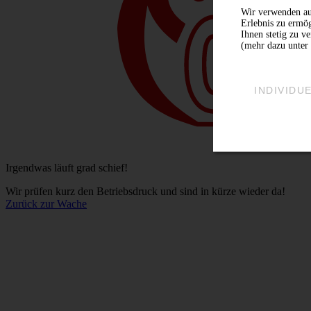
Wir verwenden au
Erlebnis zu ermög
Ihnen stetig zu v
(mehr dazu unter 
INDIVIDU
Irgendwas läuft grad schief!
Wir prüfen kurz den Betriebsdruck und sind in kürze wieder da!
Zurück zur Wache