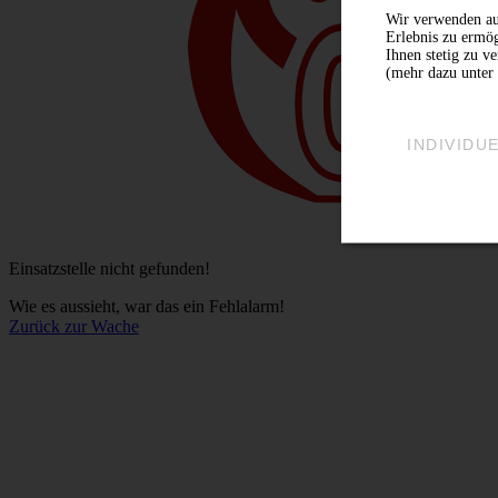
Wir verwenden au
Erlebnis zu ermög
Ihnen stetig zu v
(mehr dazu unter 
INDIVIDU
Einsatzstelle nicht gefunden!
Wie es aussieht, war das ein Fehlalarm!
Zurück zur Wache