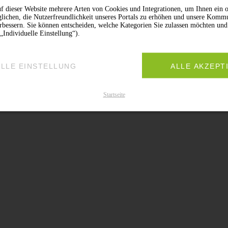
f dieser Website mehrere Arten von Cookies und Integrationen, um Ihnen ein o
lichen, die Nutzerfreundlichkeit unseres Portals zu erhöhen und unsere Komm
erbessern. Sie können entscheiden, welche Kategorien Sie zulassen möchten und
„Individuelle Einstellung“).
ELLE EINSTELLUNG
ALLE AKZEPT
Startseite